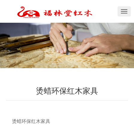
切
换
导
航
烫蜡环保红木家具
烫蜡环保红木家具