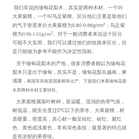
我们常说的缅甸花梨木，其实是两种木材。一个叫
大果紫檀，一个叫
鸟足紫檀。区分他们主要是靠他们
0.80-0.86g/cm
3
的气干密度来分
大果紫檀为
；鸟足紫
3
檀为
0.96-1.01g/cm
。对于一般消费者来说这个区分
可能不大实用，我们可以通过他们的纹路来区分，但
是只能做为参考不能作为决定性指标。
关于缅甸花梨木的产地，很多消费者都以为缅甸花
梨木只是出于缅甸，其实不是，缅甸花梨在越南，柬
，泰国等东南亚国家都有出产。下面我们来看缅甸花梨
埔寨
木里两种木材主要特性。
大果紫檀属落叶树种，喜温暖、湿润的热带气候，
耐低温，能安全度过
0
℃
以下的寒冬。大果紫檀，材
质硬重，密度高，其心材一般呈桔红、砖红、紫红
色、黄色或浅黄色，常有深色条纹；最显著的特点就
是有浓郁的果香味。