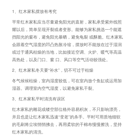
1、红木家私摆放有考究
平常红木家私应当尽量避免阳光的直射，家私承受紫外线照
耀以后，简单呈现开裂或者变形。能够为家私挑选一个能遮
挡阳光的窗布，避免阳光暴晒，避免龟裂 或酥脆。红木家私
会跟着空气湿度的凹凸热胀冷缩，摆放时不能放在过于湿润
或过于通风枯燥的当地，比如接近空调、火炉、暖气等高温
高热处，以及门口、窗 口、风口等空气活动较强处。
2、红木家私冬天要“补水”，切不可过于枯燥
冬气候候枯燥，室内湿度较低，可在室内放个鱼缸或运用加
湿器。调理室内空气湿度，以避免家私干裂。
3、红木家私平时清洗有误区
红木家私的雕花或镂空部位格外容易积灰，不只影响漂亮，
并且也是让红木家私迅速“变老”的杀手。平时可用质地细软
的毛刷将尘埃悄悄拂去，再用柔软的干棉布慢慢擦洗，坚持
红木家私的清洗。