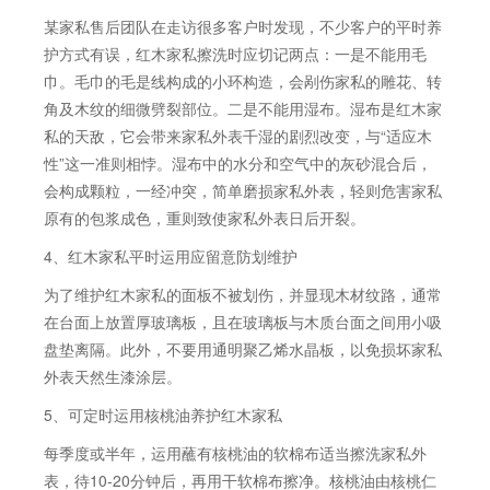
某家私售后团队在走访很多客户时发现，不少客户的平时养
护方式有误，红木家私擦洗时应切记两点：一是不能用毛
巾。毛巾的毛是线构成的小环构造，会剐伤家私的雕花、转
角及木纹的细微劈裂部位。二是不能用湿布。湿布是红木家
私的天敌，它会带来家私外表千湿的剧烈改变，与“适应木
性”这一准则相悖。湿布中的水分和空气中的灰砂混合后，
会构成颗粒，一经冲突，简单磨损家私外表，轻则危害家私
原有的包浆成色，重则致使家私外表日后开裂。
4、红木家私平时运用应留意防划维护
为了维护红木家私的面板不被划伤，并显现木材纹路，通常
在台面上放置厚玻璃板，且在玻璃板与木质台面之间用小吸
盘垫离隔。此外，不要用通明聚乙烯水晶板，以免损坏家私
外表天然生漆涂层。
5、可定时运用核桃油养护红木家私
每季度或半年，运用蘸有核桃油的软棉布适当擦洗家私外
表，待10-20分钟后，再用干软棉布擦净。核桃油由核桃仁