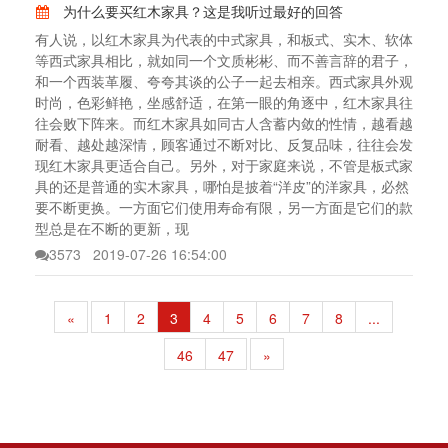
为什么要买红木家具？这是我听过最好的回答
有人说，以红木家具为代表的中式家具，和板式、实木、软体
等西式家具相比，就如同一个文质彬彬、而不善言辞的君子，
和一个西装革履、夸夸其谈的公子一起去相亲。西式家具外观
时尚，色彩鲜艳，坐感舒适，在第一眼的角逐中，红木家具往
往会败下阵来。而红木家具如同古人含蓄内敛的性情，越看越
耐看、越处越深情，顾客通过不断对比、反复品味，往往会发
现红木家具更适合自己。另外，对于家庭来说，不管是板式家
具的还是普通的实木家具，哪怕是披着“洋皮”的洋家具，必然
要不断更换。一方面它们使用寿命有限，另一方面是它们的款
型总是在不断的更新，现
3573
2019-07-26 16:54:00
«
1
2
3
4
5
6
7
8
...
46
47
»