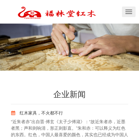
切
换
导
航
企业新闻
红木家具，不火都不行
“近朱者赤”出自晋·傅玄《太子少傅箴》：“故近朱者赤，近墨
者黑；声和则响清，形正则影直。”朱和赤：可以释义为红色
的东西。红色，中国人最喜爱的颜色，其实也已经成为中国人