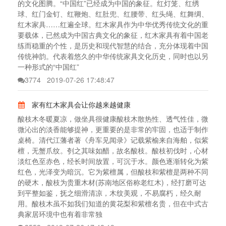
的文化图腾。“中国红”已经成为中国的象征。红灯笼、红绣
球、红门金钉、红鞭炮、红肚兜、红腰带、红头绳、红舞绸、
红木家具……红遍全球。红木家具作为中华优秀传统文化的重
要载体，已然成为中国古典文化的象征，红木家具有着中国老
练而稳重的个性，是历史和现代智慧的结合，充分体现着中国
传统神韵。代表着悠久的中华传统家具文化历史，同时也以另
一种形式的“中国红”
3774
2019-07-26 17:48:47
家有红木家具会让你越来越健康
酸枝木冬暖夏凉，做坐具很健康酸枝木散热性、透气性佳，微
微沁出的淡香能够提神，更重要的是非常的牢固，也适于制作
桌椅。清代江藩者著《舟车见闻录》记载紫榆来自海舶，似紫
檀，无蟹爪纹。刳之其味如醋，故名酸枝。酸枝初伐时，心材
淡红色至赤色，经长时间放置，可沉于水。颜色逐渐转化为紫
红色，光泽变为暗沉。它为紫檀属，但酸枝和紫檀是两种不同
的硬木，酸枝为贵重木材(苏南地区俗称老红木)，经打磨可达
到平整如鉴，抚之细滑清凉，木纹美观，不易腐朽，经久耐
用。酸枝木虽不如我们知道的黄花梨和紫檀名贵，但在中式古
典家居环境中也有着非常独