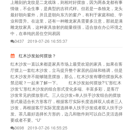
上雕刻的龙纹是二龙戏珠，则相对好摆放，因为两条龙都有事
情做，不会生事，是典型的吉祥式样。但若是一条独龙，龙头
最好朝向窗外，并且是朝向东方的窗户，有利于家庭和睦、学
业和晋升。在这里，还有一种雕龙家具需要多注意，那就是满
雕龙纹家具，这种家具放射的能量很强，适合放在办公环境之
中，在单纯的居住空间易因
3437
2019-07-26 16:55:37
红木沙发如何摆放？
红木沙发一直以来都是家具市场上最受欢迎的家具，如果在客
厅摆上一套红木沙发，立马提升整个家居的品味和格调，但是
红木沙发并不能够随意摆放，那么，红木沙发有哪些摆放风水
禁忌呢？一起来了解一下。 红木沙发如何摆放?“L”形红木
沙发“L”形红木沙发的组合形式变化多端、丰富多彩，是客厅
沙发常见的摆放形式。三人位沙发+单人扶手沙发组合的摆放
形式最适合长方形客厅，根据客厅实际长度选择双人或者三人
沙发，再根据客厅实际宽度选择单人扶手沙发或者双人扶手沙
发。茶几最好选择长方形的，边几和散件则可以自己灵活选择
要或者不要。“U”
3698
2019-07-26 16:55:25