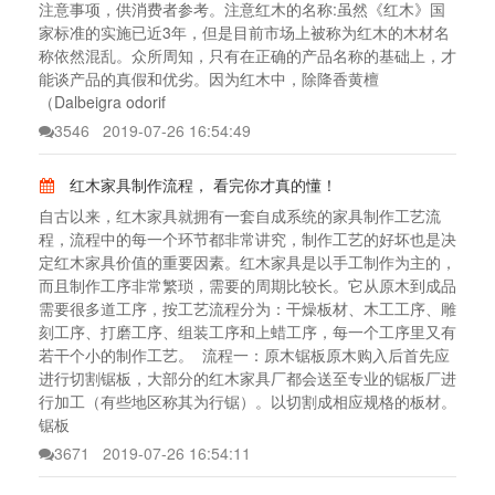
注意事项，供消费者参考。注意红木的名称:虽然《红木》国
家标准的实施已近3年，但是目前市场上被称为红木的木材名
称依然混乱。众所周知，只有在正确的产品名称的基础上，才
能谈产品的真假和优劣。因为红木中，除降香黄檀
（Dalbeigra odorif
3546
2019-07-26 16:54:49
红木家具制作流程， 看完你才真的懂！
自古以来，红木家具就拥有一套自成系统的家具制作工艺流
程，流程中的每一个环节都非常讲究，制作工艺的好坏也是决
定红木家具价值的重要因素。红木家具是以手工制作为主的，
而且制作工序非常繁琐，需要的周期比较长。它从原木到成品
需要很多道工序，按工艺流程分为：干燥板材、木工工序、雕
刻工序、打磨工序、组装工序和上蜡工序，每一个工序里又有
若干个小的制作工艺。 流程一：原木锯板原木购入后首先应
进行切割锯板，大部分的红木家具厂都会送至专业的锯板厂进
行加工（有些地区称其为行锯）。以切割成相应规格的板材。
锯板
3671
2019-07-26 16:54:11