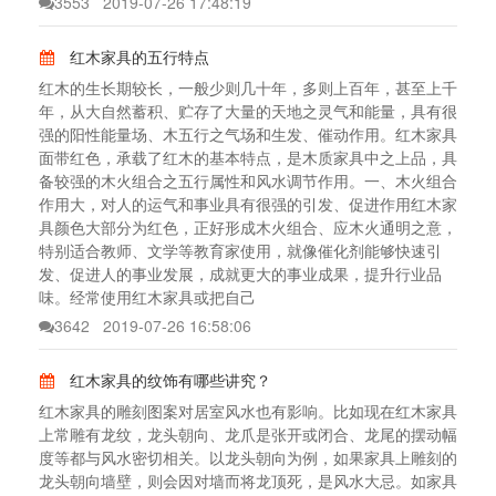
3553
2019-07-26 17:48:19
红木家具的五行特点
红木的生长期较长，一般少则几十年，多则上百年，甚至上千
年，从大自然蓄积、贮存了大量的天地之灵气和能量，具有很
强的阳性能量场、木五行之气场和生发、催动作用。红木家具
面带红色，承载了红木的基本特点，是木质家具中之上品，具
备较强的木火组合之五行属性和风水调节作用。一、木火组合
作用大，对人的运气和事业具有很强的引发、促进作用红木家
具颜色大部分为红色，正好形成木火组合、应木火通明之意，
特别适合教师、文学等教育家使用，就像催化剂能够快速引
发、促进人的事业发展，成就更大的事业成果，提升行业品
味。经常使用红木家具或把自己
3642
2019-07-26 16:58:06
红木家具的纹饰有哪些讲究？
红木家具的雕刻图案对居室风水也有影响。比如现在红木家具
上常雕有龙纹，龙头朝向、龙爪是张开或闭合、龙尾的摆动幅
度等都与风水密切相关。以龙头朝向为例，如果家具上雕刻的
龙头朝向墙壁，则会因对墙而将龙顶死，是风水大忌。如家具