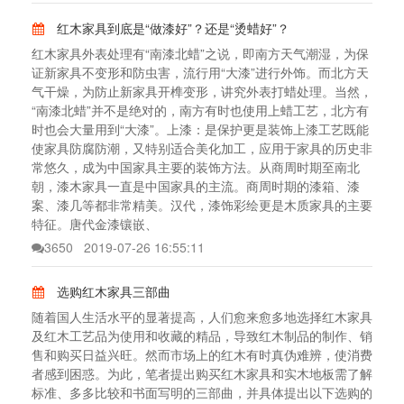
红木家具到底是“做漆好”？还是“烫蜡好”？
红木家具外表处理有“南漆北蜡”之说，即南方天气潮湿，为保
证新家具不变形和防虫害，流行用“大漆”进行外饰。而北方天
气干燥，为防止新家具开榫变形，讲究外表打蜡处理。当然，
“南漆北蜡”并不是绝对的，南方有时也使用上蜡工艺，北方有
时也会大量用到“大漆”。上漆：是保护更是装饰上漆工艺既能
使家具防腐防潮，又特别适合美化加工，应用于家具的历史非
常悠久，成为中国家具主要的装饰方法。从商周时期至南北
朝，漆木家具一直是中国家具的主流。商周时期的漆箱、漆
案、漆几等都非常精美。汉代，漆饰彩绘更是木质家具的主要
特征。唐代金漆镶嵌、
3650
2019-07-26 16:55:11
选购红木家具三部曲
随着国人生活水平的显著提高，人们愈来愈多地选择红木家具
及红木工艺品为使用和收藏的精品，导致红木制品的制作、销
售和购买日益兴旺。然而市场上的红木有时真伪难辨，使消费
者感到困惑。为此，笔者提出购买红木家具和实木地板需了解
标准、多多比较和书面写明的三部曲，并具体提出以下选购的