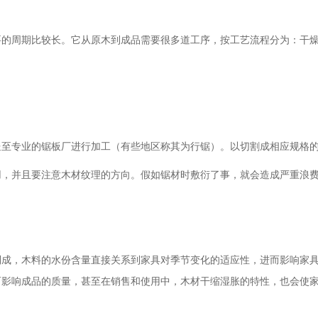
要的周期比较长。它从原木到成品需要很多道工序，按工艺流程分为：干
送至专业的锯板厂进行加工（有些地区称其为行锯）。以切割成相应规格
用，并且要注意木材纹理的方向。假如锯材时敷衍了事，就会造成严重浪
制成，木料的水份含量直接关系到家具对季节变化的适应性，进而影响家
而影响成品的质量，甚至在销售和使用中，木材干缩湿胀的特性，也会使