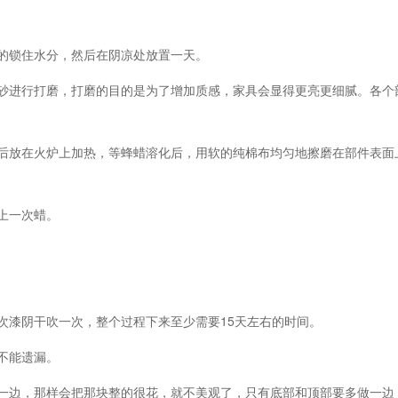
的锁住水分，然后在阴凉处放置一天。
00号砂进行打磨，打磨的目的是为了增加质感，家具会显得更亮更细腻。各
然后放在火炉上加热，等蜂蜡溶化后，用软的纯棉布均匀地擦磨在部件表面
上一次蜡。
次漆阴干吹一次，整个过程下来至少需要15天左右的时间。
不能遗漏。
一边，那样会把那块整的很花，就不美观了，只有底部和顶部要多做一边