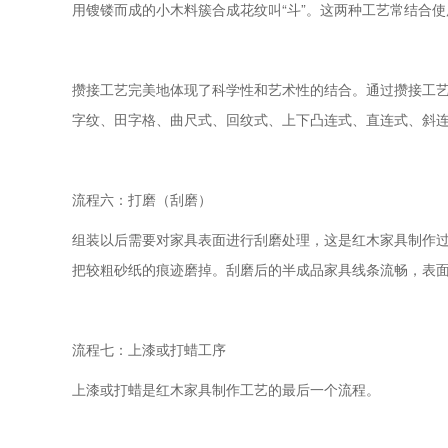
用锼镂而成的小木料簇合成花纹叫“斗”。这两种工艺常结合使
攒接工艺完美地体现了科学性和艺术性的结合。通过攒接工
字纹、田字格、曲尺式、回纹式、上下凸连式、直连式、斜连
流程六：打磨（刮磨）
组装以后需要对家具表面进行刮磨处理，这是红木家具制作
把较粗砂纸的痕迹磨掉。刮磨后的半成品家具线条流畅，表
流程七：上漆或打蜡工序
上漆或打蜡是红木家具制作工艺的最后一个流程。