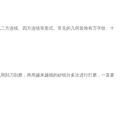
成二方连续、四方连续等形式。常见的几何装饰有万字纹、十
。
先用刮刀刮磨，再用越来越细的砂纸分多次进行打磨，一直要