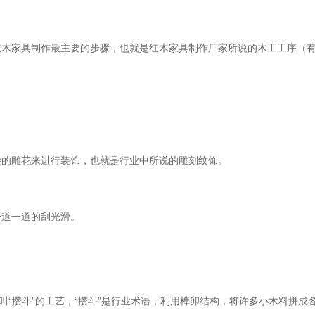
红木家具制作最主要的步骤，也就是红木家具制作厂家所说的木工工序（
杂的雕花来进行装饰，也就是行业中所说的雕刻纹饰。
一道一道的刮光滑。
叫“攒斗”的工艺，“攒斗”是行业术语，利用榫卯结构，将许多小木料拼成