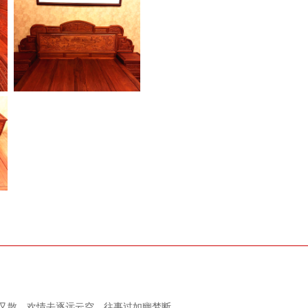
人又散。欢情去逐远云空，往事过如幽梦断。