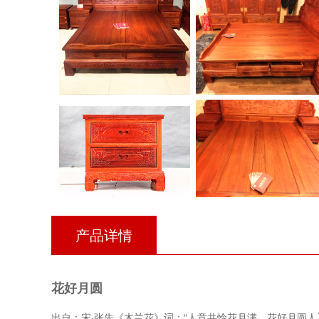
产品详情
花好月圆
出自：宋·张先《木兰花》词：“人意共怜花月满，花好月圆